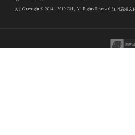
Copyright © 2014 - 2019 Cld , All Rights Reserved