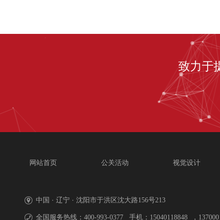
致力于
网站首页
公关活动
视觉设计
中国 · 辽宁 · 沈阳市于洪区
沈大路156号213
全国服务热线：400-993-0377 手机：15040118848 ，1370001